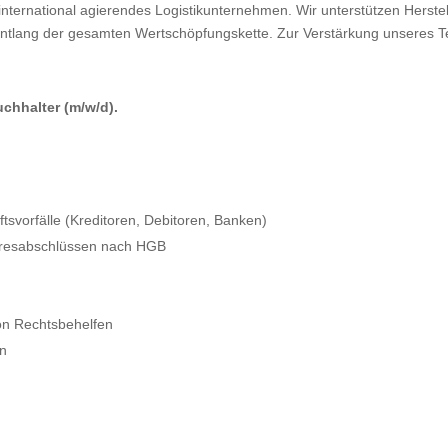
ternational agierendes Logistikunternehmen. Wir unterstützen Herstell
lang der gesamten Wertschöpfungskette. Zur Verstärkung unseres Tea
uchhalter (m/w/d).
tsvorfälle (Kreditoren, Debitoren, Banken)
ahresabschlüssen nach HGB
on Rechtsbehelfen
en