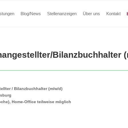
istungen
Blog/News
Stellenanzeigen
Über uns
Kontakt
angestellter/Bilanzbuchhalter 
ellter / Bilanzbuchhalter (m/w/d)
nsburg
Woche), Home-Office teilweise möglich