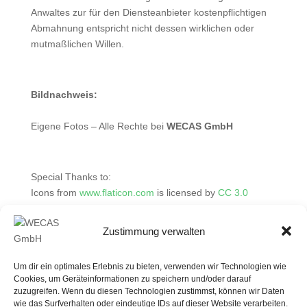
Anwaltes zur für den Diensteanbieter kostenpflichtigen
Abmahnung entspricht nicht dessen wirklichen oder
mutmaßlichen Willen.
Bildnachweis:
Eigene Fotos – Alle Rechte bei
WECAS GmbH
Special Thanks to:
Icons
from
www.flaticon.com
is licensed by
CC 3.0
BY
,
made by :
Freepik
photo3idea_studio
Zustimmung verwalten
flaticon.com / Pixel perfect / ddara
Um dir ein optimales Erlebnis zu bieten, verwenden wir Technologien wie
Cookies, um Geräteinformationen zu speichern und/oder darauf
zuzugreifen. Wenn du diesen Technologien zustimmst, können wir Daten
wie das Surfverhalten oder eindeutige IDs auf dieser Website verarbeiten.