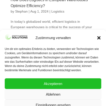
Optimize Efficiency?
by
Stephan
|
Aug 1, 2024
|
Logistics
In today’s globalized world, efficient logistics in
European warehouses is critical to the success of your
business. You need to understand how to optimize
Zustimmung verwalten
operations through modern technologies, automated
systems and strategic warehouse placement. In this
blog...
Um dir ein optimales Erlebnis zu bieten, verwenden wir Technologien wie
Cookies, um Geräteinformationen zu speichern und/oder darauf
zuzugreifen. Wenn du diesen Technologien zustimmst, können wir Daten
wie das Surfverhalten oder eindeutige IDs auf dieser Website verarbeiten.
Wenn du deine Zustimmung nicht erteilst oder zurückziehst, können

bestimmte Merkmale und Funktionen beeinträchtigt werden.
Impressum
Datenschutz
Akzeptieren
Ablehnen
Copyright (c) 2025 – WECAS GmbH –
Einstellungen ansehen